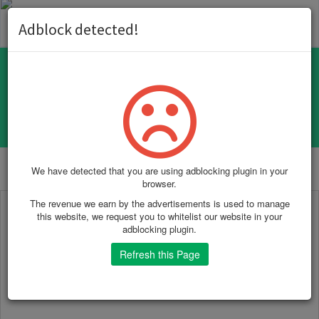
Toggl
Adblock detected!
naviga
Alterar maiúsculas e minúsculas do
texto
We have detected that you are using adblocking plugin in your
browser.
The revenue we earn by the advertisements is used to manage
this website, we request you to whitelist our website in your
adblocking plugin.
Refresh this Page