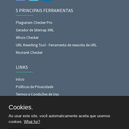
5 PRINCIPAIS FERRAMENTAS
Plagiarism Checker Pro
Gerador de Sitemap XML
Whois Checker
URL Rewriting Tool - Ferramenta de reescrita de URL
Mozrank Checker
LINKS
Início
Políticas de Privacidade
Termos e Condições de Uso
VERIFICADOR DE PLÁGIO
Cookies.
Analisador de SEO GRÁTIS
Ao usar este site, você automaticamente aceita que usemos
Contate-Nos
cookies.
What for?
Sobre-nos