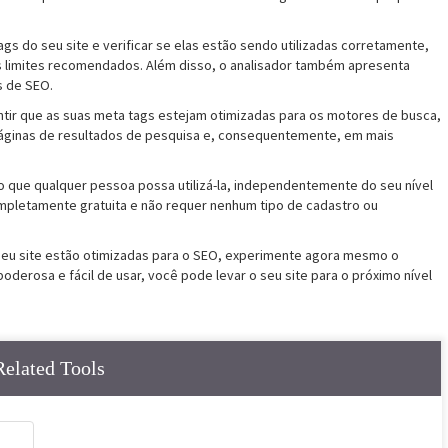
ags do seu site e verificar se elas estão sendo utilizadas corretamente,
s limites recomendados. Além disso, o analisador também apresenta
s de SEO.
ntir que as suas meta tags estejam otimizadas para os motores de busca,
áginas de resultados de pesquisa e, consequentemente, em mais
ndo que qualquer pessoa possa utilizá-la, independentemente do seu nível
mpletamente gratuita e não requer nenhum tipo de cadastro ou
 seu site estão otimizadas para o SEO, experimente agora mesmo o
derosa e fácil de usar, você pode levar o seu site para o próximo nível
Related Tools