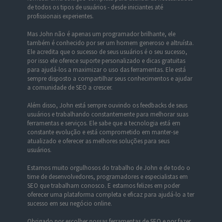
de todos os tipos de usuários - desde iniciantes até
profissionais experientes.
Mas John não é apenas um programador brilhante, ele
também é conhecido por ser um homem generoso e altruísta.
Ele acredita que o sucesso de seus usuários é o seu sucesso,
por isso ele oferece suporte personalizado e dicas gratuitas
para ajudá-los a maximizar o uso das ferramentas. Ele está
sempre disposto a compartilhar seus conhecimentos e ajudar
a comunidade de SEO a crescer.
Além disso, John está sempre ouvindo os feedbacks de seus
usuários e trabalhando constantemente para melhorar suas
ferramentas e serviços. Ele sabe que a tecnologia está em
constante evolução e está comprometido em manter-se
atualizado e oferecer as melhores soluções para seus
usuários.
Estamos muito orgulhosos do trabalho de John e de todo o
time de desenvolvedores, programadores e especialistas em
SEO que trabalham conosco. E estamos felizes em poder
oferecer uma plataforma completa e eficaz para ajudá-lo a ter
sucesso em seu negócio online.
Obrigado por escolher nossas ferramentas de SEO e por fazer